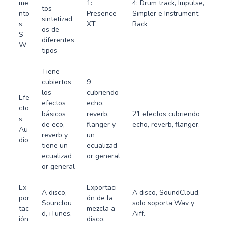
me
1:
4: Drum track, Impulse,
tos
nto
Presence
Simpler e Instrument
sintetizad
s
XT
Rack
os de
S
diferentes
W
tipos
Tiene
cubiertos
9
los
cubriendo
Efe
efectos
echo,
cto
básicos
reverb,
21 efectos cubriendo
s
de eco,
flanger y
echo, reverb, flanger.
Au
reverb y
un
dio
tiene un
ecualizad
ecualizad
or general
or general
Ex
Exportaci
A disco,
A disco, SoundCloud,
por
ón de la
Sounclou
solo soporta Wav y
tac
mezcla a
d, iTunes.
Aiff.
ión
disco.