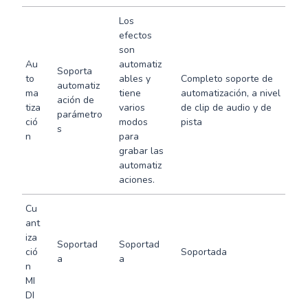
Los
efectos
son
Au
automatiz
Soporta
to
ables y
Completo soporte de
automatiz
ma
tiene
automatización, a nivel
ación de
tiza
varios
de clip de audio y de
parámetro
ció
modos
pista
s
n
para
grabar las
automatiz
aciones.
Cu
ant
iza
Soportad
Soportad
ció
Soportada
a
a
n
MI
DI