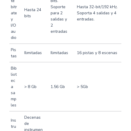
te
bits.
bitr
Soporte
Hasta 32-bit/192 kHz.
Hasta 24
ate
para 2
Soporta 4 salidas y 4
bits
y
salidas y
entradas.
I/O
2
au
entradas
dio
Pis
Ilimitadas
Ilimitadas
16 pistas y 8 escenas
tas
Bib
liot
ec
a
> 8 Gb
1.56 Gb
> 5Gb
sa
mp
les
Decenas
Ins
de
tru
instrumen