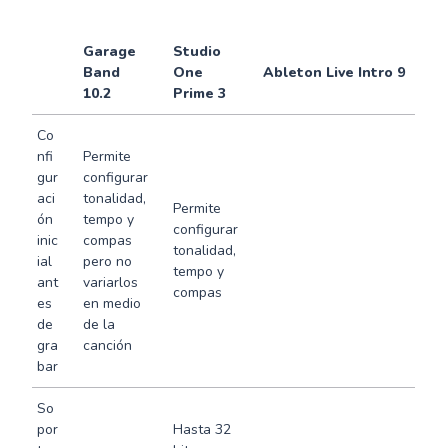
Garage
Studio
Band
One
Ableton Live Intro 9
10.2
Prime 3
Co
nfi
Permite
gur
configurar
aci
tonalidad,
Permite
ón
tempo y
configurar
inic
compas
tonalidad,
ial
pero no
tempo y
ant
variarlos
compas
es
en medio
de
de la
gra
canción
bar
So
por
Hasta 32