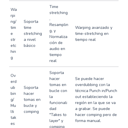
Time
Wa
stretching
rpi
,
ng/
Soporta
Resamplin
tim
time
Warping avanzado y
g, y
e
stretching
time-stretching en
Normaliza
str
a nivel
tiempo real
ción de
etc
básico
audio en
hin
tiempo
g
real
Soporta
Ov
hacer
Se puede hacer
erd
tomas en
overdubbing con la
ub
Soporta
bucle con
técnica Punch in/Punch
bin
hacer
la
out estableciendo la
g/
tomas en
funcionali
región en la que se va
Mu
bucle y
dad
a grabar. Se puede
lti
comping
"Takes to
hacer comping pero de
tak
layer" y
forma manual.
es
comping