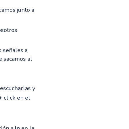
camos junto a
osotros
s señales a
e sacamos al
escucharlas y
click en el
ción a
In
en la