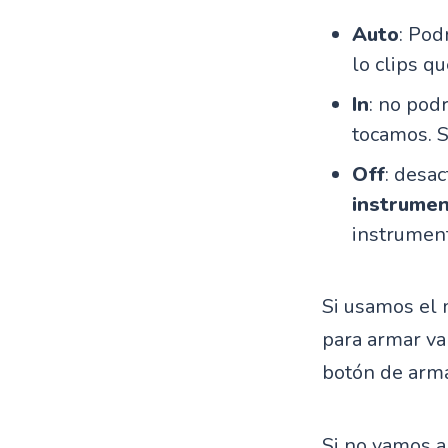
Auto
: Pod
lo clips 
In
: no pod
tocamos. S
Off
: desac
instrume
instrument
Si usamos el 
para armar va
botón de armar
Si no vamos a