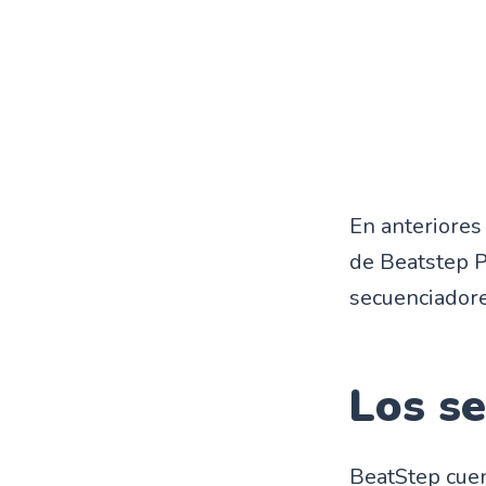
En anteriores 
de Beatstep Pr
secuenciador
Los s
BeatStep cuen