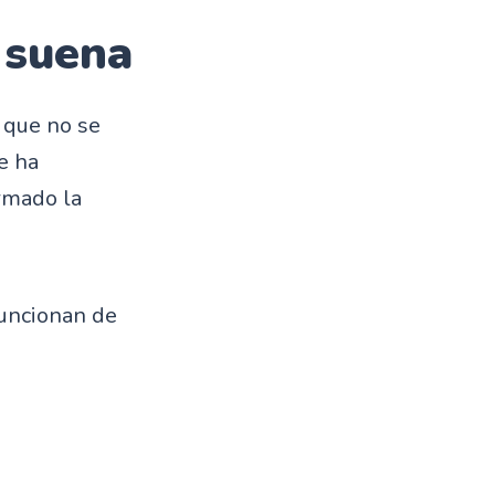
 suena
 que no se
e ha
rmado la
funcionan de