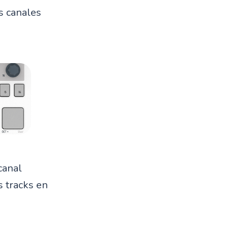
s canales
canal
 tracks en