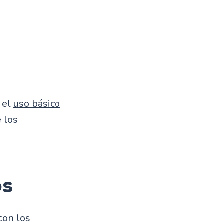
 el
uso básico
e los
os
con los