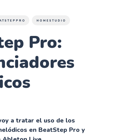
ATSTEPPRO
HOMESTUDIO
tep Pro:
nciadores
icos
voy a tratar el uso de los
melódicos en BeatStep Pro y
 Ableton Live