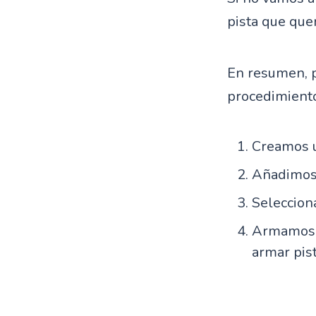
pista que que
En resumen, p
procedimiento 
Creamos u
Añadimos 
Selecciona
Armamos l
armar pist