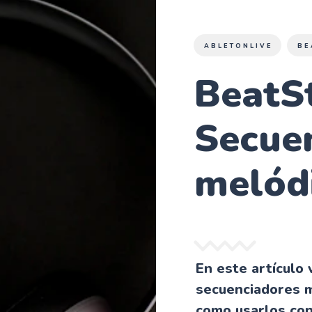
ABLETONLIVE
BE
BeatS
Secue
melód
En este artículo 
secuenciadores 
como usarlos con