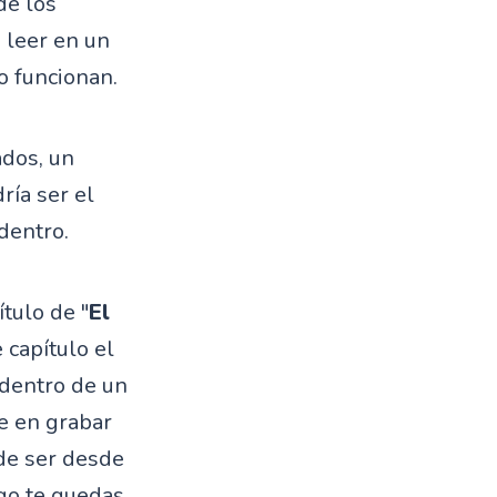
de los
 leer en un
o funcionan.
dos, un
ría ser el
dentro.
ítulo de "
El
 capítulo el
 dentro de un
te en grabar
de ser desde
ego te quedas