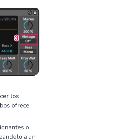
cer los
mbos ofrece
ionantes o
peandolo a un