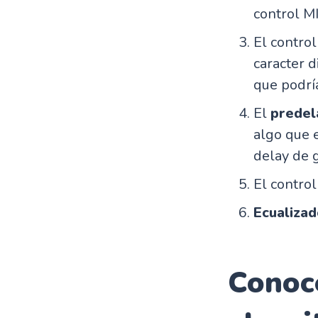
control M
El contro
caracter d
que podrí
El
predel
algo que 
delay de g
El contro
Ecualizad
Conoce