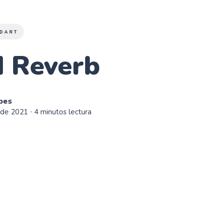
DART
d Reverb
bes
 de 2021
∙ 4 minutos lectura