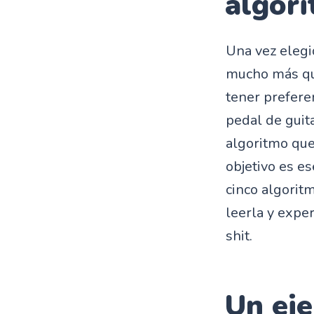
algor
Una vez elegi
mucho más que 
tener preferen
pedal de guit
algoritmo que
objetivo es es
cinco algorit
leerla y expe
shit.
Un ej