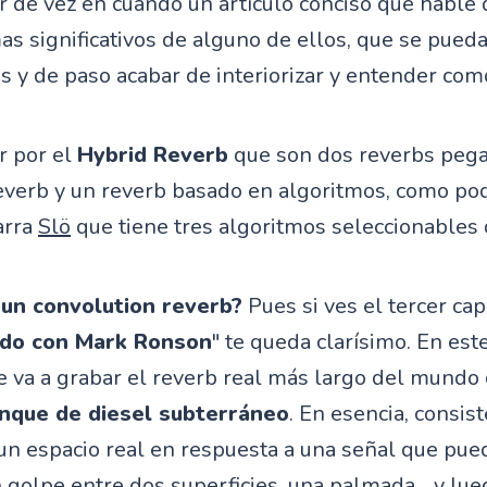
 de vez en cuando un artículo conciso que hable 
s significativos de alguno de ellos, que se pueda
s y de paso acabar de interiorizar y entender com
r por el
Hybrid Reverb
que son dos reverbs pega
everb y un reverb basado en algoritmos, como pod
arra
Slö
que tiene tres algoritmos seleccionables 
 un convolution reverb?
Pues si ves el tercer cap
ido con Mark Ronson
" te queda clarísimo. En este
 va a grabar el reverb real más largo del mundo
nque de diesel subterráneo
. En esencia, consis
un espacio real en respuesta a una señal que pue
n golpe entre dos superficies, una palmada... y lu