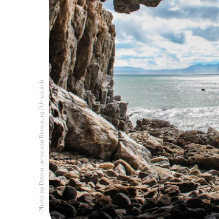
Unsplash
/
Devon Janse van Rensburg
Photo by