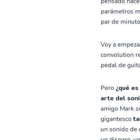
pensado hacer
parámetros ma
par de minuto
Voy a empeza
convolution r
pedal de guit
Pero
¿qué es
arte del son
amigo Mark se
gigantesco
ta
un sonido de 
un disparo, u