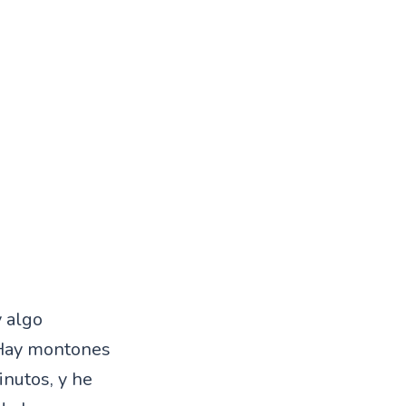
y algo
 Hay montones
inutos, y he