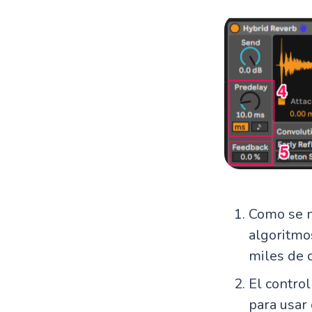
Como se m
algoritmos
miles de 
El contro
para usar