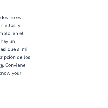
ados no es
n ellos, y
mplo, en el
 hay un
asi que si mi
cripción de los
ve
. Conviene
 know your