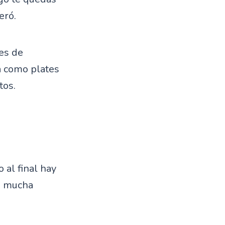
eró.
es de
a como plates
tos.
 al final hay
an mucha