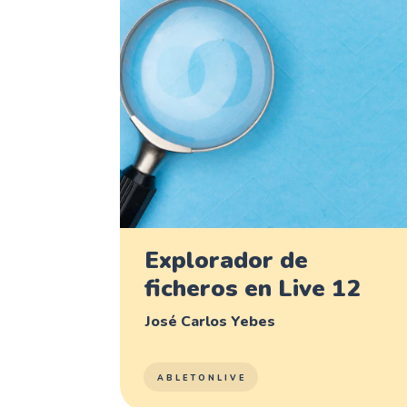
Explorador de
ficheros en Live 12
José Carlos Yebes
ABLETONLIVE