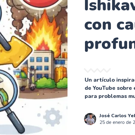
Ishika
con ca
profu
Un artículo inspir
de YouTube sobre e
para problemas m
José Carlos Ye
25 de enero de 