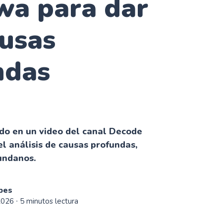
wa para dar
usas
ndas
ado en un video del canal Decode
l análisis de causas profundas,
undanos.
bes
2026
∙ 5 minutos lectura